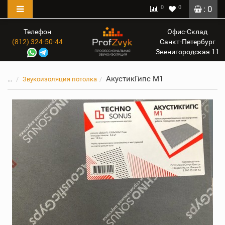
0
0
: 0
Телефон
Офис-Склад
(812) 324-50-44
Санкт-Петербург
Звенигородская 11
АкустикГипс M1
...
Звукоизоляция потолка