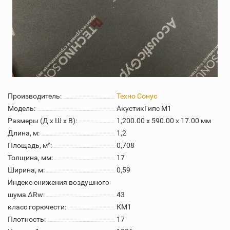
Производитель:
Техно Сонус
Модель:
АкустикГипс M1
Размеры (Д x Ш x В):
1,200.00 x 590.00 x 17.00 мм
Длина, м:
1,2
Площадь, м²:
0,708
Толщина, мм:
17
Ширина, м:
0,59
Индекс снижения воздушного
шума ΔRw:
43
класс горючести:
КМ1
Плотность:
17