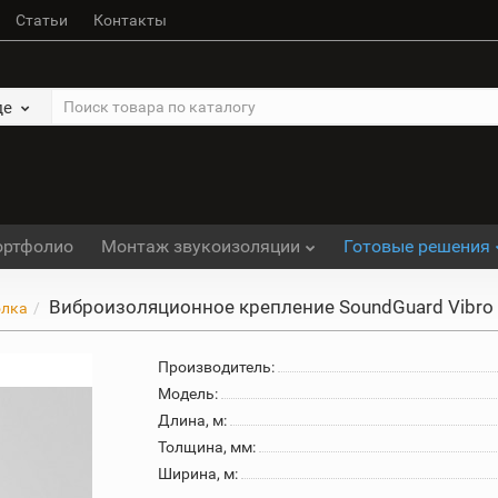
Статьи
Контакты
де
ортфолио
Монтаж звукоизоляции
Готовые решения
Виброизоляционное крепление SoundGuard Vibro
олка
Производитель:
Модель:
Длина, м:
Толщина, мм:
Ширина, м: