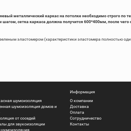
евый металлический каркас на потолке необходимо строго по те
шагом, сетка каркаса должна получится 600*400мм, после чего 
зеленым эластомером (характеристики эластомера полностью оди
Информация
касная шумоизоляция
О компании
енная шумоизоляция домов и
Доставка
р
Оплата
ляция от соседей
Сотрудничество
алы для звукоизоляции
Контакты
 шумоизоляция