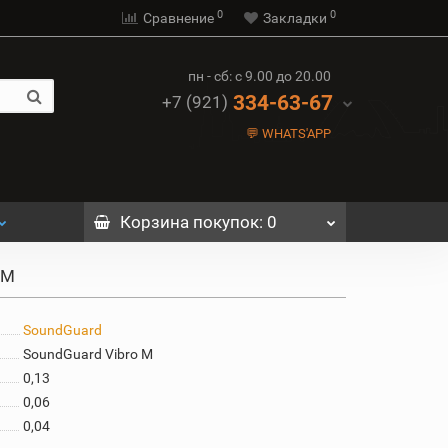
0
0
Сравнение
Закладки
пн - сб: с 9.00 до 20.00
334-63-67
+7 (921)
💬 WHATS'APP
Корзина
покупок
: 0
 М
SoundGuard
SoundGuard Vibro М
0,13
0,06
0,04