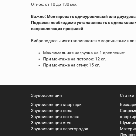
Относ: от 10 до 130 мм.
Важно: Монтировать одноуровневый или двухуровн
Подвесы необходимо устанавливать с одинаковым 
направляющих профилей
Виброподвесы изготавливаются с коричневым или 
Максимальная нагрузка на 1 крепление:
При монтаже на потолок: 12 кг.
При монтаже на стену: 15 кг.
Звукоизоляция
Статьи
Звукоизоляция квартиры
Бескар
Звукоизоляция пола
Соврем
Звукоизоляция потолка
кварти
Звукоизоляция стен
Шумоизо
Звукоизоляция перегородок
Матери
Лучшая