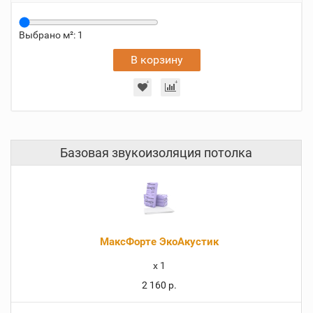
Выбрано м²:
1
В корзину
Базовая звукоизоляция потолка
МаксФорте ЭкоАкустик
x
1
2 160 р.