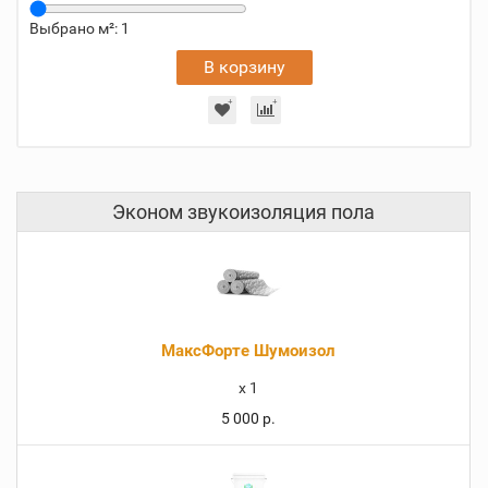
Выбрано м²:
1
В корзину
Эконом звукоизоляция пола
МаксФорте Шумоизол
x
1
5 000 р.