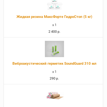
Жидкая резина МаксФорте ГидроСтоп (5 кг)
x
1
2 400 р.
Виброакустический герметик SoundGuard 310 мл
x
1
290 р.