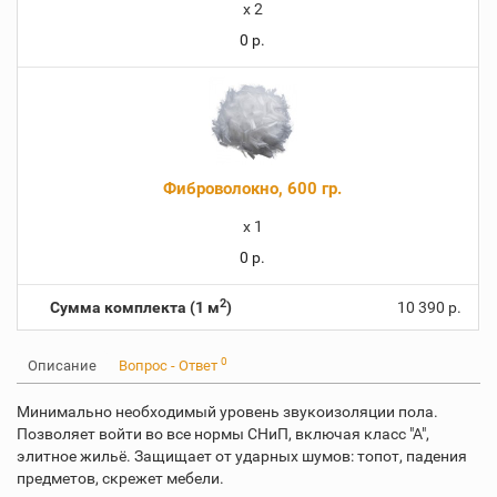
x
2
0 р.
Фиброволокно, 600 гр.
x
1
0 р.
2
Сумма комплекта (1 м
)
10 390 р.
0
Описание
Вопрос - Ответ
Минимально необходимый уровень звукоизоляции пола.
Позволяет войти во все нормы СНиП, включая класс "А",
элитное жильё. Защищает от ударных шумов: топот, падения
предметов, скрежет мебели.