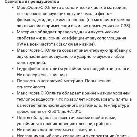
Свойства и преимущества
МаксФорте-ЭКОплита экологически чистый материал,
не содержит связующих летучих смол и фенол-
формальдегидов, не имеет запаха (на материал имеется
заключение о применении в жилых помещениях от СЭЗ).
Материал обладает превосходными акустическим
свойствами: высокий коэффициент звукопоглощения
αW на всех частотах (включая низкие).
МаксФорте-ЭКОплита создает значительную прибавку к
звукоизоляции воздушного и ударного шумов любой
конструкцией.
Гидрофобность: плиты устойчивы к воздействию влаги.
Не подвержены гниению.
Полностью негорючий материал. Повышенная
огнестойкость.
МаксФорте-ЭКОплита обладает крайне низким уровнем
теплопроводности, что позволяет использовать плиты в
качестве теплоизоляционного материала. Температура
применения от -260°С до +750°С.
Плиты обладают антисептическими свойствами,
устойчивы к возникновению плесени, грибков.
Не привлекают насекомых и грызунов.
Неограниченный срок хранения и эксплуатации (плиты