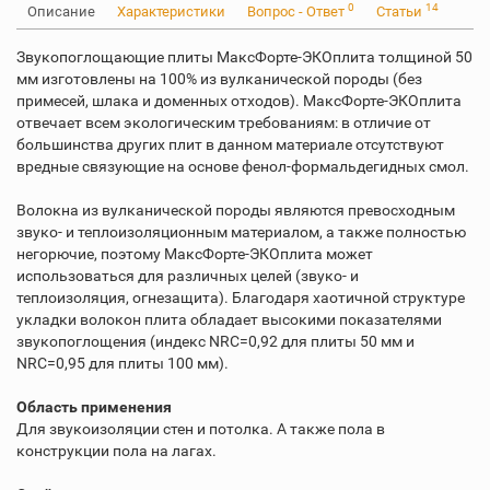
0
14
Описание
Характеристики
Вопрос - Ответ
Статьи
Звукопоглощающие плиты МаксФорте-ЭКОплита толщиной 50
мм изготовлены на 100% из вулканической породы (без
примесей, шлака и доменных отходов). МаксФорте-ЭКОплита
отвечает всем экологическим требованиям: в отличие от
большинства других плит в данном материале отсутствуют
вредные связующие на основе фенол-формальдегидных смол.
Волокна из вулканической породы являются превосходным
звуко- и теплоизоляционным материалом, а также полностью
негорючие, поэтому МаксФорте-ЭКОплита может
использоваться для различных целей (звуко- и
теплоизоляция, огнезащита). Благодаря хаотичной структуре
укладки волокон плита обладает высокими показателями
звукопоглощения (индекс NRC=0,92 для плиты 50 мм и
NRC=0,95 для плиты 100 мм).
Область применения
Для звукоизоляции стен и потолка. А также пола в
конструкции пола на лагах.