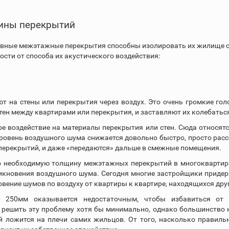
щины перекрытий
ивные межэтажные перекрытия способны изолировать их жилище от 
сти от способа их акустического воздействия:
ют на стены или перекрытия через воздух. Это очень громкие гол
ен между квартирами или перекрытия, и заставляют их колебаться
е воздействие на материалы перекрытия или стен. Сюда относят
уровень воздушного шума снижается довольно быстро, просто расс
перекрытий, и даже «передаются» дальше в смежные помещения.
необходимую толщину межэтажных перекрытий в многоквартирны
икновения воздушного шума. Сегодня многие застройщики придер
ение шумов по воздуху от квартиры к квартире, находящихся друг
250мм оказывается недостаточным, чтобы избавиться от у
решить эту проблему хотя бы минимально, однако большинство н
 ложится на плечи самих жильцов. От того, насколько правиль