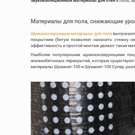
звукоизоляционные материалы для стен
и пола, з
Материалы для пола, снижающие уро
Шумоизолирующие материалы для пола
выпускаютс
покрытием (битум позволяет наносить стяжку не
эффективность и простой монтаж делают такие ма
Наиболее популярными шумоизолирующими покр
железобетонных перекрытий, которые существуют 
материалы Шуманет-100 и Шуманет-100 Супер, раз