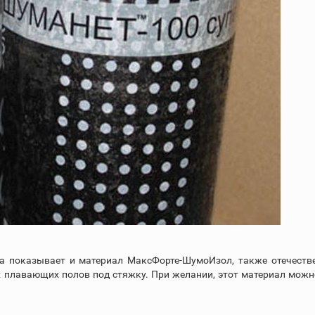
а показывает и материал МаксФорте-ШумоИзол, также отечеств
х плавающих полов под стяжку. При желании, этот материал можн