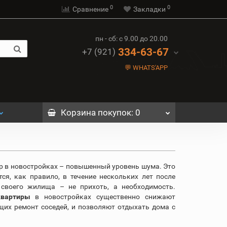
0
0
Сравнение
Закладки
пн - сб: с 9.00 до 20.00
334-63-67
+7 (921)
💬 WHATS'APP
Корзина
покупок
: 0
р в новостройках – повышенный уровень шума. Это
ся, как правило, в течение нескольких лет после
 своего жилища – не прихоть, а необходимость.
квартиры
в новостройках существенно снижают
щих ремонт соседей, и позволяют отдыхать дома с